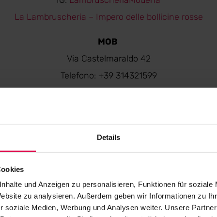
IG:
LambruscheriaModena
La Lambruscheria – Impero delle bollicine rosse
MOB
Via Castelmaraldo 42
Telefono: +39 314321599
IG:
mob_modena
FB:
MOB Burgers & Cocktails
Details
OSTERIA GALLUCCI
Via dei Gallucci, 52
Cookies
Telefono: +39 3444992980
nhalte und Anzeigen zu personalisieren, Funktionen für soziale
IG:
osteriagallucci
FB:
osteriagallucci
Website zu analysieren. Außerdem geben wir Informationen zu I
r soziale Medien, Werbung und Analysen weiter. Unsere Partner