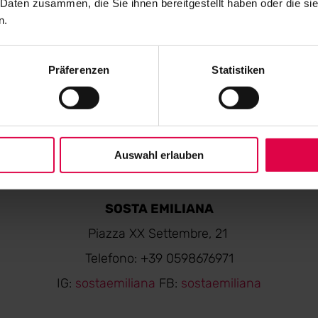
 Daten zusammen, die Sie ihnen bereitgestellt haben oder die s
n.
RISTORANTE MAXELÂ
Vicolo Frassone,10
Präferenzen
Statistiken
Telefono: +39 059238080 / +39 3668782916
ristorante@maxelamodena.it
IG:
maxela_modena
Auswahl erlauben
SOSTA EMILIANA
Piazza XX Settembre, 21
Telefono: +39 0598676971
IG:
sostaemiliana
FB:
sostaemiliana