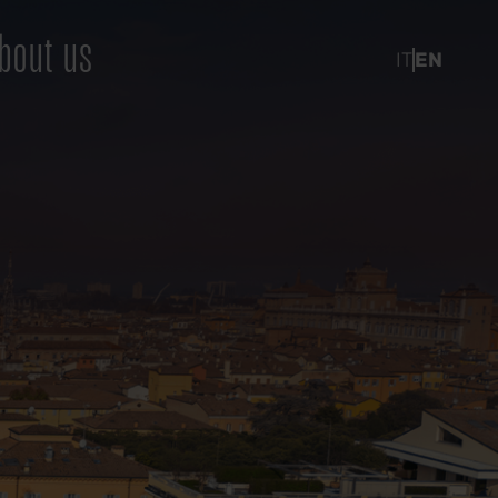
bout us
IT
EN