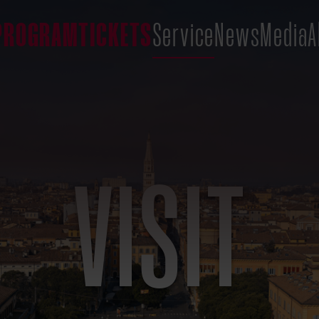
PROGRAM
TICKETS
Service
News
Media
A
VISIT