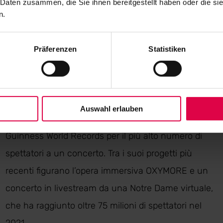
 Daten zusammen, die Sie ihnen bereitgestellt haben oder die s
attivista ambientale, premiato della Stephen
n.
Hawking Medal per la comunicazione scientifica.
Con 22 album in studio, ha venduto oltre 85 milioni
Präferenzen
Statistiken
di dischi nel mondo e ricevuto numerosi premi.
Jarre ha tenuto concerti in alcuni dei luoghi più
iconici del pianeta, tra cui le Grandi Piramidi, la Città
Auswahl erlauben
Proibita e la Torre Eiffel, e ha stabilito diversi
Guinness World Records per il più alto numero di
spettatori a un concerto. Tra i suoi progetti più
recenti figurano l’opera immersiva OXYMORE e un
concerto in livestream da una Notre Dame virtuale,
che ha raggiunto oltre 75 milioni di spettatori nel
2021.