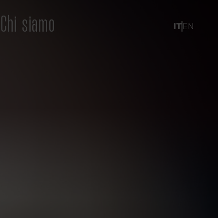
a
Chi siamo
IT
EN