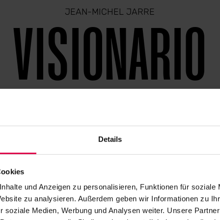
JEAN-MICHEL JARRE
VISIONARIO
Jean-Michel Jarre è un musicista visionario che ha
costantemente guidato l’innovazione tecnologica
Details
nel corso della sua carriera. Pioniere della musica
Cookies
elettronica, si è distinto in campi come la tecnologia
nhalte und Anzeigen zu personalisieren, Funktionen für soziale
audio multicanale, le performance in realtà virtuale
Website zu analysieren. Außerdem geben wir Informationen zu I
e il metaverso. Jarre è Ambasciatore UNESCO e
r soziale Medien, Werbung und Analysen weiter. Unsere Partner