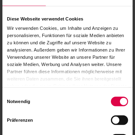
di bevande alcoliche, analcoliche e finger food.
Diese Webseite verwendet Cookies
Wir verwenden Cookies, um Inhalte und Anzeigen zu
La disponibilità di questa categoria è
personalisieren, Funktionen für soziale Medien anbieten
un'esclusiva della biglietteria ufficiale Jazz
zu können und die Zugriffe auf unsere Website zu
Open.
analysieren. Außerdem geben wir Informationen zu Ihrer
Verwendung unserer Website an unsere Partner für
soziale Medien, Werbung und Analysen weiter. Unsere
Partner führen diese Informationen möglicherweise mit
weiteren Daten zusammen, die Sie ihnen bereitgestellt
haben oder die sie im Rahmen Ihrer Nutzung der Dienste
gesammelt haben.
Einwilligungsauswahl
Notwendig
Präferenzen