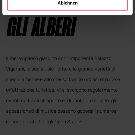
Ablehnen
GLI ALBERI
Il meraviglioso giardino con l'imponente Palazzo
Vigarani, le sue aiuole fiorite e la grande varietà di
specie arboree è allo stesso tempo un'oasi di pace e
un'attrazione turistica. Vi si svolgono regolarmente
eventi culturali all'aperto e, durante Jazz Open, gli
appassionati di musica possono godersi i numerosi
concerti gratuiti degli Open Stages.