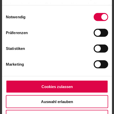
haben oder die sie im Rahmen Ihrer Nutzung der Dienste
gesammelt haben.
Einwilligungsauswahl
Notwendig
Präferenzen
Statistiken
Marketing
Giardino Ducale Estense - OPEN
STAGES
Cookies zulassen
Auswahl erlauben
MUSICA SOTTO